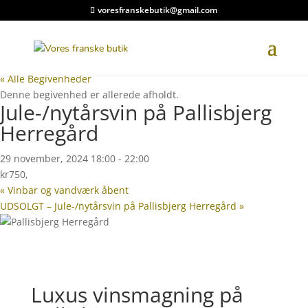
voresfranskebutik@gmail.com
« Alle Begivenheder
Denne begivenhed er allerede afholdt.
Jule-/nytårsvin på Pallisbjerg
Herregård
29 november, 2024 18:00
-
22:00
kr750,
«
Vinbar og vandværk åbent
UDSOLGT – Jule-/nytårsvin på Pallisbjerg Herregård
»
Luxus vinsmagning på