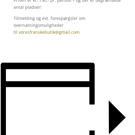
Prisen er kr. 750,- pr. person – og der er begrænsede
antal pladser!
Tilmelding og evt. forespørgsler om
overnatningsmuligheder
til
voresfranskebutik@gmail.com