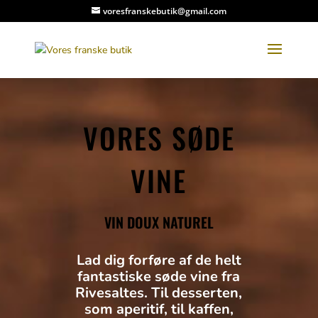
voresfranskebutik@gmail.com
VORES SØDE
VINE
VIN DOUX NATUREL
Lad dig forføre af de helt
fantastiske søde vine fra
Rivesaltes. Til desserten,
som aperitif, til kaffen,