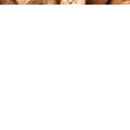
Se mere om vores vinhuse
Til vores vinhuse
åbningstider
Se vores planlagte åbningstider og begivenheder i