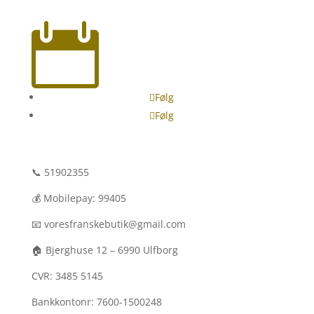
kalenderen.

Følg
Følg
Kontakt
📞 51902355
💰 Mobilepay: 99405
📧 voresfranskebutik@gmail.com
🏠 Bjerghuse 12 – 6990 Ulfborg
CVR: 3485 5145
Bankkontonr: 7600-1500248