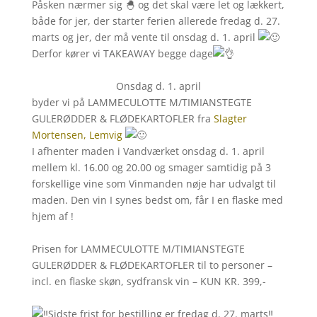
Påsken nærmer sig 🐣 og det skal være let og lækkert,
både for jer, der starter ferien allerede fredag d. 27.
marts og jer, der må vente til onsdag d. 1. april
Derfor kører vi TAKEAWAY begge dage
Onsdag d. 1. april
byder vi på LAMMECULOTTE M/TIMIANSTEGTE
GULERØDDER & FLØDEKARTOFLER fra
Slagter
Mortensen, Lemvig
I afhenter maden i Vandværket onsdag d. 1. april
mellem kl. 16.00 og 20.00 og smager samtidig på 3
forskellige vine som Vinmanden nøje har udvalgt til
maden. Den vin I synes bedst om, får I en flaske med
hjem af !
Prisen for LAMMECULOTTE M/TIMIANSTEGTE
GULERØDDER & FLØDEKARTOFLER til to personer –
incl. en flaske skøn, sydfransk vin – KUN KR. 399,-
Sidste frist for bestilling er fredag d. 27. marts‼️