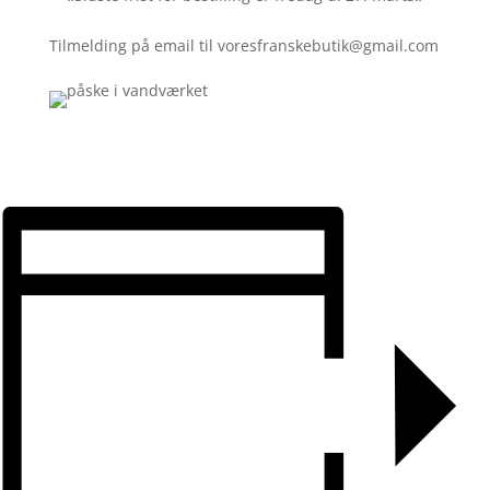
Tilmelding på email til voresfranskebutik@gmail.com