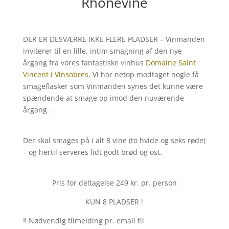
Rhônevine
DER ER DESVÆRRE IKKE FLERE PLADSER – Vinmanden
inviterer til en lille, intim smagning af den nye
årgang fra vores fantastiske vinhus
Domaine Saint
Vincent i Vinsobres
. Vi har netop modtaget nogle få
smageflasker som Vinmanden synes det kunne være
spændende at smage op imod den nuværende
årgang.
Der skal smages på i alt 8 vine (to hvide og seks røde)
– og hertil serveres lidt godt brød og ost.
Pris for deltagelse 249 kr. pr. person
KUN 8 PLADSER !
‼️ Nødvendig tilmelding pr. email til