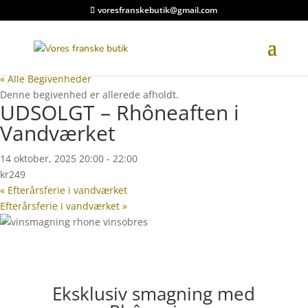
voresfranskebutik@gmail.com
« Alle Begivenheder
Denne begivenhed er allerede afholdt.
UDSOLGT – Rhôneaften i
Vandværket
14 oktober, 2025 20:00
-
22:00
kr249
«
Efterårsferie i vandværket
Efterårsferie i vandværket
»
Eksklusiv smagning med