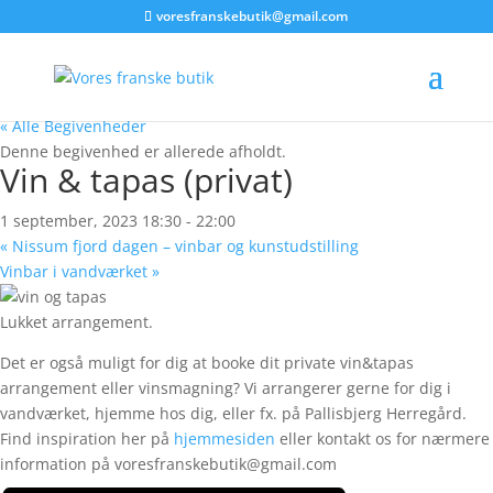
voresfranskebutik@gmail.com
« Alle Begivenheder
Denne begivenhed er allerede afholdt.
Vin & tapas (privat)
1 september, 2023 18:30
-
22:00
«
Nissum fjord dagen – vinbar og kunstudstilling
Vinbar i vandværket
»
Lukket arrangement.
Det er også muligt for dig at booke dit private vin&tapas
arrangement eller vinsmagning? Vi arrangerer gerne for dig i
vandværket, hjemme hos dig, eller fx. på Pallisbjerg Herregård.
Find inspiration her på
hjemmesiden
eller kontakt os for nærmere
information på voresfranskebutik@gmail.com