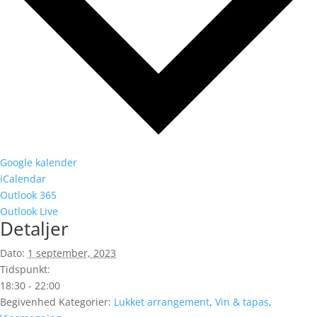
Google kalender
iCalendar
Outlook 365
Outlook Live
Detaljer
Dato:
1 september, 2023
Tidspunkt:
18:30 - 22:00
Begivenhed Kategorier:
Lukket arrangement
,
Vin & tapas
,