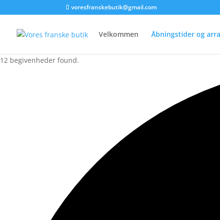
voresfranskebutik@gmail.com
Velkommen
Åbningstider og ar
12 begivenheder found.