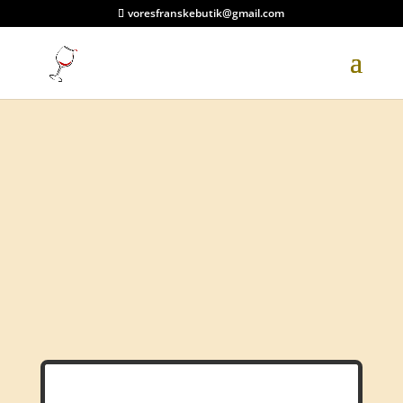
voresfranskebutik@gmail.com