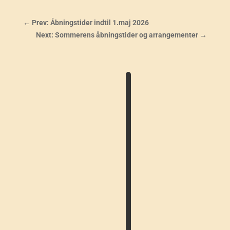
←
Prev: Åbningstider indtil 1.maj 2026
Next: Sommerens åbningstider og arrangementer
→
I
N
F
O
–
T
I
L
M
E
L