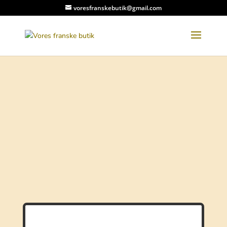
voresfranskebutik@gmail.com