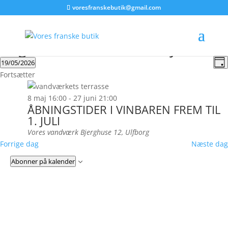
voresfranskebutik@gmail.com
Begivenheder for 19 maj, 2026
Na
B
19/05/2026
Dag
V
af
Vælg
Fortsætter
N
vi
dato.
8 maj 16:00
-
27 juni 21:00
ÅBNINGSTIDER I VINBAREN FREM TIL
1. JULI
Vores vandværk
Bjerghuse 12, Ulfborg
Forrige dag
Næste dag
Abonner på kalender