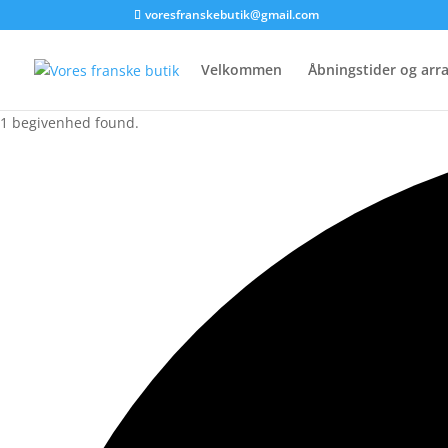
voresfranskebutik@gmail.com
Velkommen
Åbningstider og ar
1 begivenhed found.