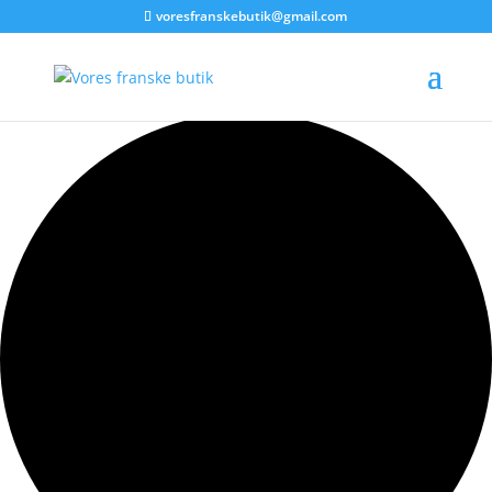
voresfranskebutik@gmail.com
0 begivenheder found.