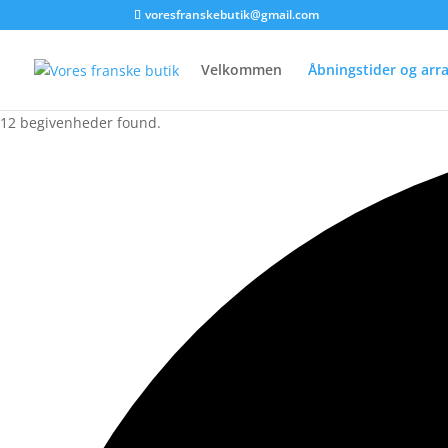
voresfranskebutik@gmail.com
Velkommen
Åbningstider og ar
12 begivenheder found.