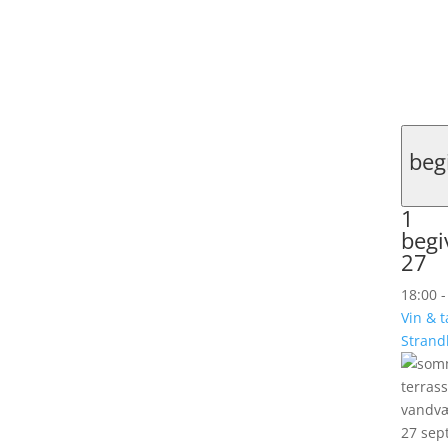
beg
1
begi
27
18:00
Vin & t
Strand
27 sep