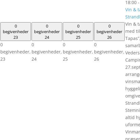
18:00
Vin & t
Strand
Vin &
0
0
0
0
med til
begivenheder
begivenheder
begivenheder
begivenheder
23
24
25
26
Tapas”,
0
0
0
0
samar
begivenheder,
begivenheder,
begivenheder,
begivenheder,
Veders
23
24
25
26
Campi
27.sep
arrang
vinsma
hyggel
omgive
Stran
Stemni
altid h
uforme
Vinma
præsen