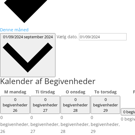
Denne måned
Vælg dato.
01/09/2024
september 2024
Kalender af Begivenheder
M
mandag
Ti
tirsdag
O
onsdag
To
torsdag
0
0
0
0
begivenheder
begivenheder
begivenheder
begivenheder
26
27
28
29
0 beg
0
0
0
0
0 begi
begivenheder,
begivenheder,
begivenheder,
begivenheder,
26
27
28
29