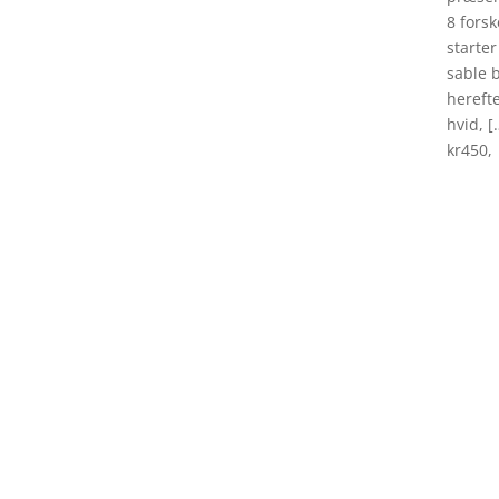
8 forsk
starte
sable 
herefte
hvid, [
kr450,