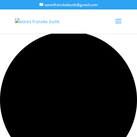
voresfranskebutik@gmail.com
42 begivenheder found.