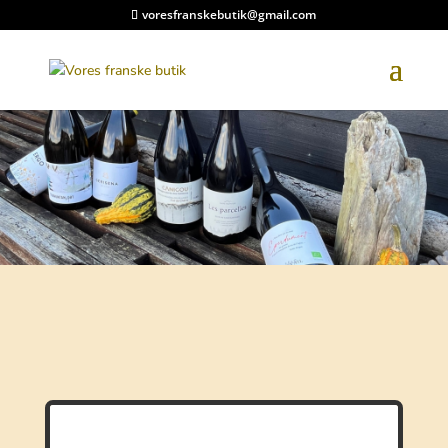
voresfranskebutik@gmail.com