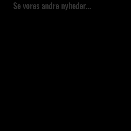
Se vores andre nyheder…
Vi er utroligt glade for igen i år sammen med Fjand
Badeby at kunne invitere til Sommerkoncerter De
stemningsfulde...
Sommerarrangementer og åbningstider i
Vandværket og Vores Franske til medio august ☀️