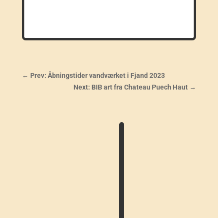
←
Prev: Åbningstider vandværket i Fjand 2023
Next: BIB art fra Chateau Puech Haut
→
I
N
F
O
–
T