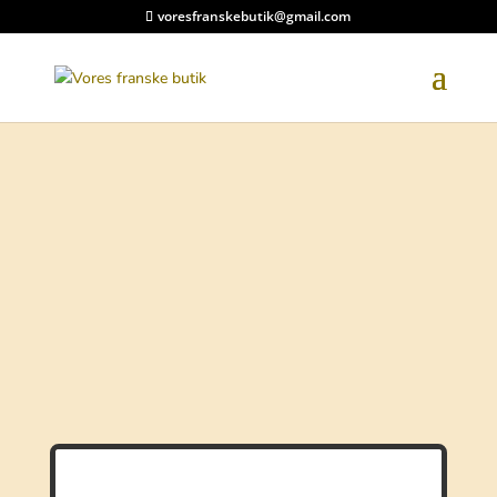
voresfranskebutik@gmail.com