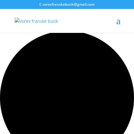
voresfranskebutik@gmail.com
2 begivenheder found.