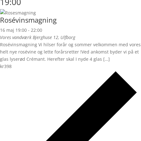
19:00
Rosévinsmagning
16 maj 19:00
-
22:00
Vores vandværk
Bjerghuse 12, Ulfborg
Rosévinsmagning Vi hilser forår og sommer velkommen med vores
helt nye rosévine og lette forårsretter !Ved ankomst byder vi på et
glas lyserød Crémant. Herefter skal I nyde 4 glas […]
kr398