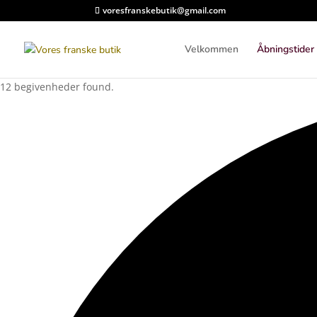
voresfranskebutik@gmail.com
Velkommen
Åbningstider
12 begivenheder found.